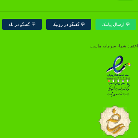
💬 ارسال پیامک
💬 گفتگو در روبیکا
💬 گفتگو در بله
اعتماد شما، سرمایه ماست