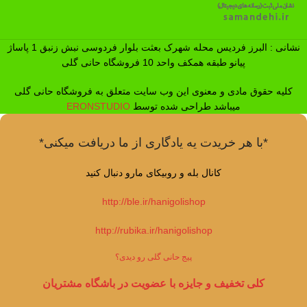
نشانی : البرز فردیس محله شهرک بعثت بلوار فردوسی نبش زنبق 1 پاساژ
پیانو طبقه همکف واحد 10 فروشگاه حانی گلی
کلیه حقوق مادی و معنوی این وب سایت متعلق به فروشگاه حانی گلی
میباشد طراحی شده توسط
ERONSTUDIO
*با هر خریدت یه یادگاری از ما دریافت میکنی*
کانال بله و روبیکای مارو دنبال کنید
http://ble.ir/hanigolishop
http://rubika.ir/hanigolishop
پیج حانی گلی رو دیدی؟
کلی تخفیف و جایزه با عضویت در باشگاه مشتریان